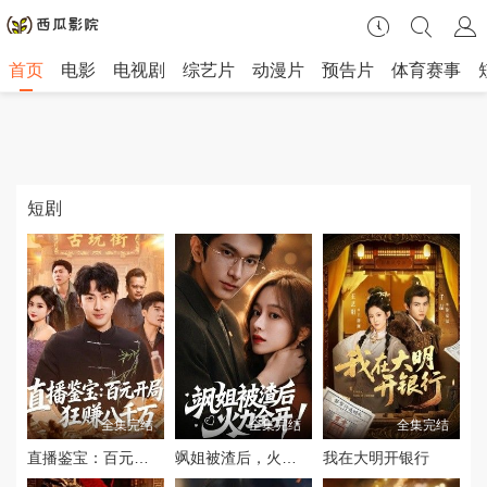
首页
电影
电视剧
综艺片
动漫片
预告片
体育赛事
短剧
全集完结
全集完结
全集完结
直播鉴宝：百元开局，狂赚八千万
飒姐被渣后，火力全开（着迷）
我在大明开银行