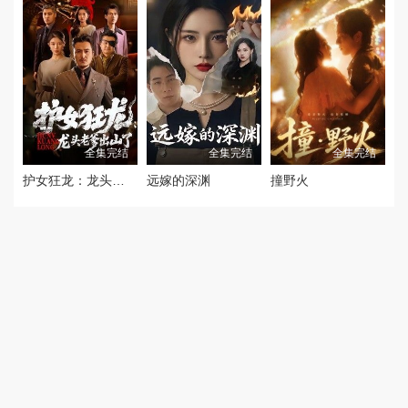
全集完结
全集完结
全集完结
护女狂龙：龙头老爹出山了
远嫁的深渊
撞野火