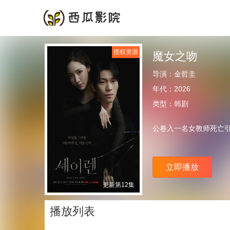
首页
频道
授权资源
魔女之吻
导演：
金哲圭
年代：
2026
类型：
韩剧
公卷入一名女教师死亡
立即播放
更新第12集
播放列表