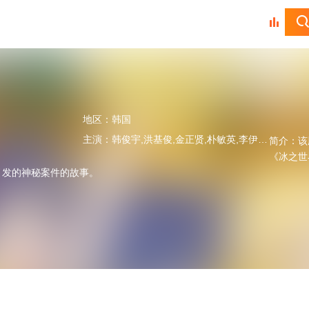
地区：
韩国
主演：
韩俊宇,洪基俊,金正贤,朴敏英,李伊利雅,魏嘏隽,金琴顺
简介：
该
《冰之世
引发的神秘案件的故事。