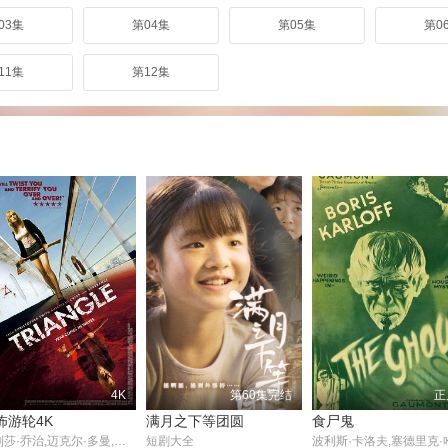
03集
第04集
第05集
第0
11集
第12集
4K
第60集完结
正
怖游轮4K
满月之下等团圆
食尸鬼
梅利莎·乔治,迈克尔·多曼,利亚姆·海姆斯沃斯,瑞秋·卡帕尼,亨利·尼克松,艾玛·朗
短剧大全