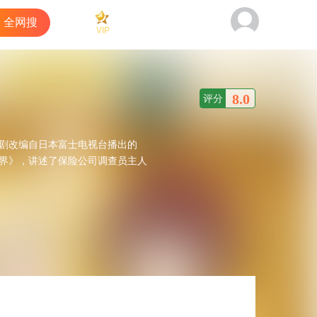
全网搜
VIP
看过
商城
客户端
8.0
评分
剧改编自日本富士电视台播出的
界》，讲述了保险公司调查员主人