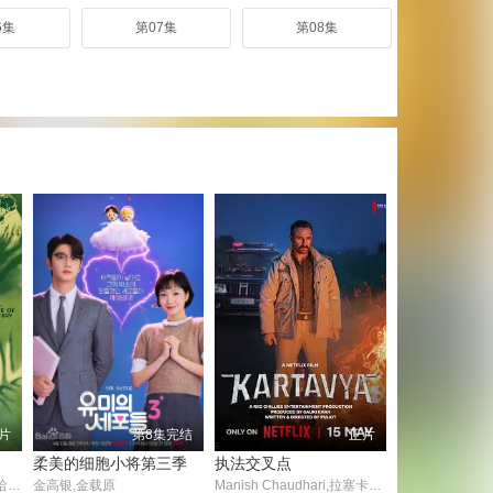
6集
第07集
第08集
片
第8集完结
正片
柔美的细胞小将第三季
执法交叉点
波利斯·卡洛夫,塞德里克·哈德威克,欧内斯特·塞西杰
金高银,金载原
Manish Chaudhari,拉塞卡·杜加尔,Saurabh Dwivedi,萨基尔·侯赛因,赛义夫·阿里·汗,桑杰·米什拉