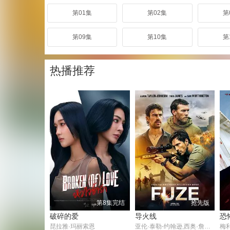
第01集
第02集
第
第09集
第10集
第
热播推荐
第8集完结
抢先版
破碎的爱
导火线
恐
琵拉雅·玛丽索恩
亚伦·泰勒-约翰逊,西奥·詹姆斯,萨姆·沃辛顿,古古·姆巴塔-劳,卢克·梅伯利,豪尔赫·莱昂·马丁内斯,莎芙蓉·霍金,奥诺·斯温顿·伯恩,阿历克斯·阿诺,纳比勒·埃卢比,劳里·邓肯,帕特里克·皮尔森,埃勒姆·埃哈斯,亚伦·龙,George Pavlidis,Karen Seacombe,纳维德·汗,伊恩·弗莱彻,Amie Francis,阿图尔·夏尔马