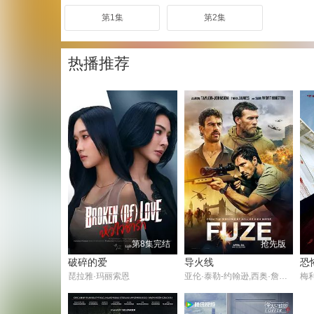
第1集
第2集
热播推荐
第8集完结
抢先版
破碎的爱
导火线
恐
琵拉雅·玛丽索恩
亚伦·泰勒-约翰逊,西奥·詹姆斯,萨姆·沃辛顿,古古·姆巴塔-劳,卢克·梅伯利,豪尔赫·莱昂·马丁内斯,莎芙蓉·霍金,奥诺·斯温顿·伯恩,阿历克斯·阿诺,纳比勒·埃卢比,劳里·邓肯,帕特里克·皮尔森,埃勒姆·埃哈斯,亚伦·龙,George Pavlidis,Karen Seacombe,纳维德·汗,伊恩·弗莱彻,Amie Francis,阿图尔·夏尔马