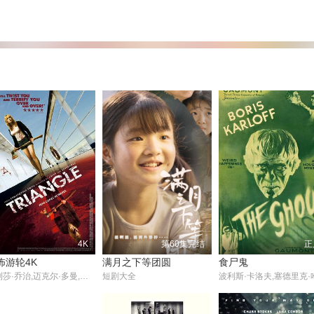
4K
第60集完结
正
怖游轮4K
满月之下等团圆
食尸鬼
梅利莎·乔治,迈克尔·多曼,利亚姆·海姆斯沃斯,瑞秋·卡帕尼,亨利·尼克松,艾玛·朗
短剧大全