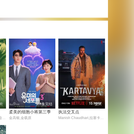
片
第8集完结
正片
柔美的细胞小将第三季
执法交叉点
波利斯·卡洛夫,塞德里克·哈德威克,欧内斯特·塞西杰
金高银,金载原
Manish Chaudhari,拉塞卡·杜加尔,Saurabh Dwivedi,萨基尔·侯赛因,赛义夫·阿里·汗,桑杰·米什拉