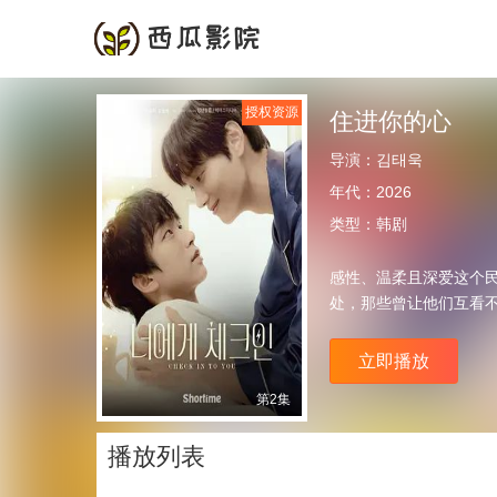
首页
频道
授权资源
住进你的心
导演：
김태욱
年代：
2026
类型：
韩剧
感性、温柔且深爱这个
处，那些曾让他们互看
立即播放
第2集
播放列表