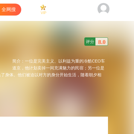
全网搜
VIP
看过
商城
客户端
8.0
评分
简介：
一位是完美主义、以利益为重的冷酷CEO车
道京，他计划卖掉一间充满魅力的民宿；另一位是
换了身体。他们被迫以对方的身分开始生活，随着朝夕相