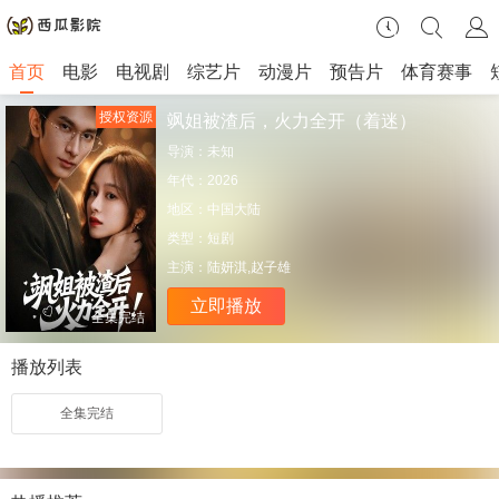
首页
电影
电视剧
综艺片
动漫片
预告片
体育赛事
授权资源
飒姐被渣后，火力全开（着迷）
导演：
未知
年代：
2026
地区：
中国大陆
类型：
短剧
主演：
陆妍淇,赵子雄
立即播放
全集完结
播放列表
全集完结