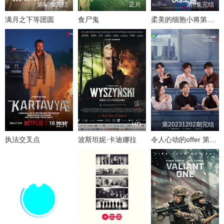
第60集完结
正片
第8集完结
满月之下等团圆
食尸鬼
柔美的细胞小将第三季
正片
HD
第20231202期完结
执法交叉点
波斯坦妮·卡迪娜拉
令人心动的offer 第五季