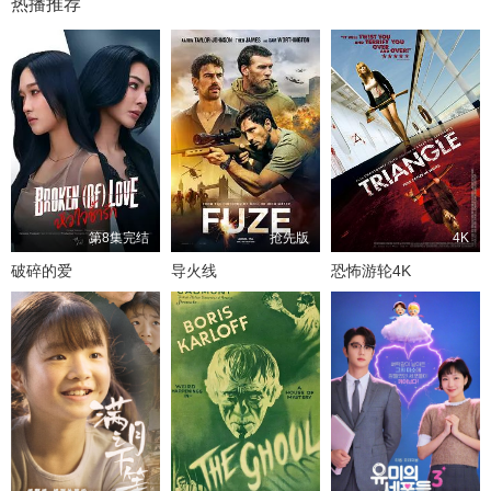
热播推荐
第8集完结
抢先版
4K
破碎的爱
导火线
恐怖游轮4K